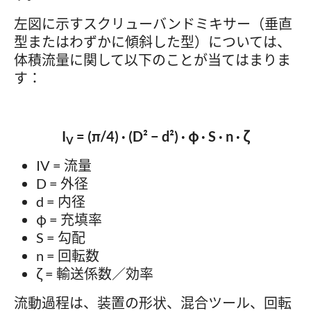
左図に示すスクリューバンドミキサー（垂直
型またはわずかに傾斜した型）については、
体積流量に関して以下のことが当てはまりま
す：
I
= (π/4) · (D² − d²) · φ · S · n · ζ
V
IV = 流量
D = 外径
d = 内径
φ = 充填率
S = 勾配
n = 回転数
ζ = 輸送係数／効率
流動過程は、装置の形状、混合ツール、回転