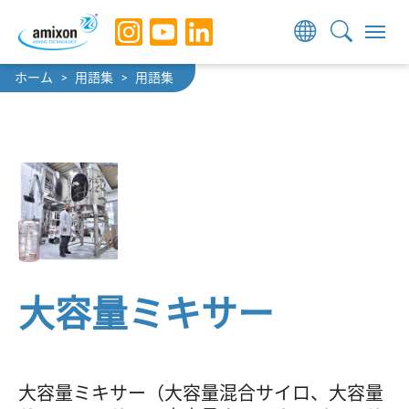
Skip to main navigation
Skip to main content
Skip to page footer
You are here:
ホーム
用語集
用語集
大容量ミキサー
大容量ミキサー（大容量混合サイロ、大容量