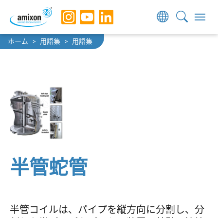
Skip to main navigation
Skip to main content
Skip to page footer
You are here:
ホーム
用語集
用語集
半管蛇管
半管コイルは、パイプを縦方向に分割し、分