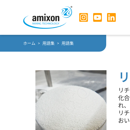
Skip to main navigation
Skip to main content
Skip to page footer
You are here:
ホーム
用語集
用語集
リ
リチ
化合
れ、
リチ
おい