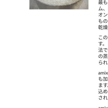
最も
ム、
オン
もの
乾燥
この
す。
法で
の蒸
られ
ami
も加
ます
込め
され
ami