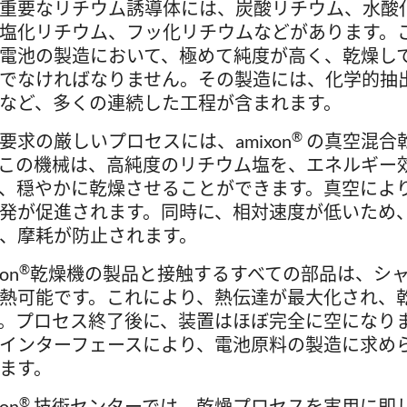
重要なリチウム誘導体には、炭酸リチウム、水酸
塩化リチウム、フッ化リチウムなどがあります。
電池の製造において、極めて純度が高く、乾燥し
でなければなりません。その製造には、化学的抽
など、多くの連続した工程が含まれます。
®
要求の厳しいプロセスには、amixon
の真空混合
この機械は、高純度のリチウム塩を、エネルギー
、穏やかに乾燥させることができます。真空によ
発が促進されます。同時に、相対速度が低いため
、摩耗が防止されます。
®
xon
乾燥機の製品と接触するすべての部品は、シ
熱可能です。これにより、熱伝達が最大化され、
。プロセス終了後に、装置はほぼ完全に空になり
インターフェースにより、電池原料の製造に求め
ます。
®
xon
技術センターでは、乾燥プロセスを実用に即