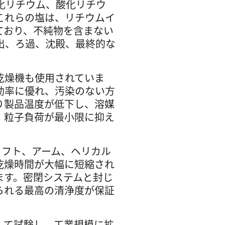
化リチウム、酸化リチウ
これらの塩は、リチウムイ
ており、不純物を含まない
出、ろ過、沈殿、最終的な
乾燥機も使用されていま
効率に優れ、汚染のない方
り製品温度が低下し、溶媒
、粒子負荷が最小限に抑え
ャフト、アーム、ヘリカル
乾燥時間が大幅に短縮され
ます。密閉システムと封じ
られる最高の清浄度が保証
して試験し、工業規模に拡