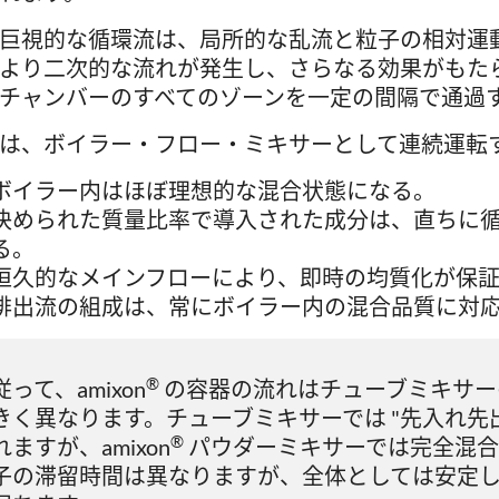
巨視的な循環流は、局所的な乱流と粒子の相対運
より二次的な流れが発生し、さらなる効果がもた
チャンバーのすべてのゾーンを一定の間隔で通過
は、ボイラー・フロー・ミキサーとして連続運転
ボイラー内はほぼ理想的な混合状態になる。
決められた質量比率で導入された成分は、直ちに
る。
恒久的なメインフローにより、即時の均質化が保
排出流の組成は、常にボイラー内の混合品質に対
®
従って、amixon
の容器の流れはチューブミキサー
きく異なります。チューブミキサーでは "先入れ先
®
れますが、amixon
パウダーミキサーでは完全混合
子の滞留時間は異なりますが、全体としては安定