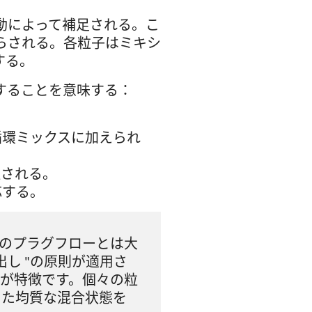
動によって補足される。こ
らされる。各粒子はミキシ
する。
することを意味する：
循環ミックスに加えられ
証される。
応する。
のプラグフローとは大
出し "の原則が適用さ
が特徴です。個々の粒
した均質な混合状態を