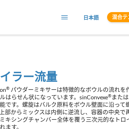
混合テ
日本語
イラー流量
®
xon
パウダーミキサーは特徴的なボウルの流れを
®
ルはらせん状になっています。sinConvexe
またはS
能です。螺旋はバルク原料をボウル壁面に沿って
上部からミックスは内側に逆流し、容器の中央で
ミキシングチャンバー全体を覆う三次元的なトロ
れます。