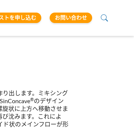
ストを申し込む
お問い合わせ
作り出します。ミキシング
®
inConcave
のデザイン
螺旋状に上方へ移動させま
再び沈みます。これによ
イド状のメインフローが形