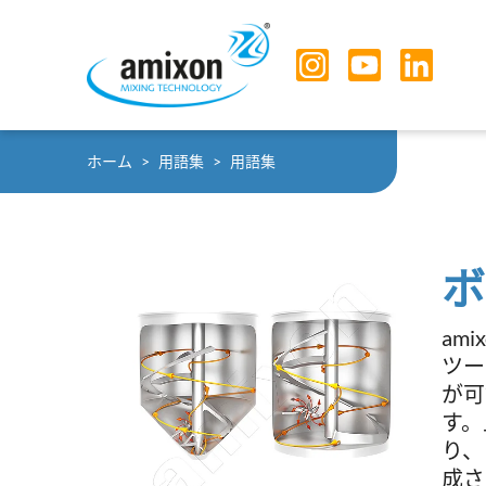
Skip to main navigation
Skip to main content
Skip to page footer
You are here:
ホーム
用語集
用語集
ボ
ami
ツー
が可
す。
り、
成さ