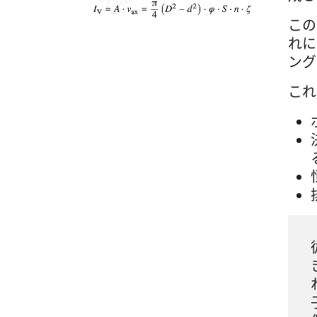
この
れに
ング
これ