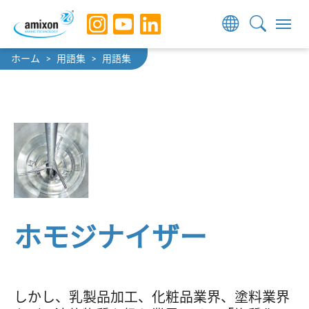
Skip to main navigation
Skip to main content
Skip to page footer
You are here:
ホーム
用語集
用語集
ホモジナイザー
しかし、乳製品加工、化粧品業界、塗料業界