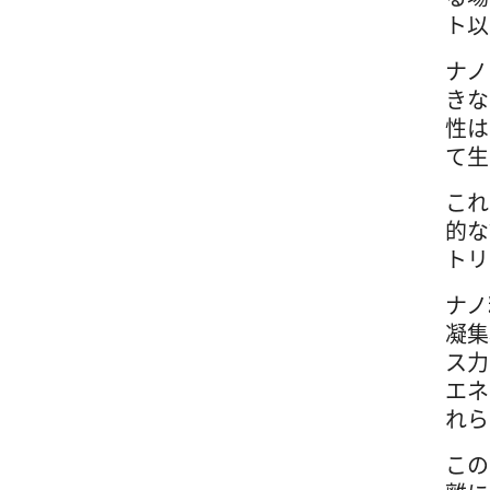
ト以
ナノ
きな
性は
て生
これ
的な
トリ
ナノ
凝集
ス力
エネ
れら
この