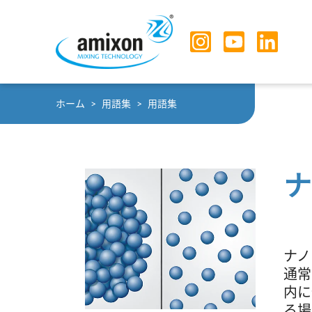
Skip to main navigation
Skip to main content
Skip to page footer
You are here:
ホーム
用語集
用語集
ナ
ナノ
通常
内に
る場