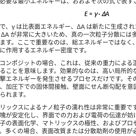
必要な最小エネルギーは、おおよそ次の式で表す
E ≈ γ · ΔA
で、γ は比表面エネルギー、ΔA は新たに生成さ
 ΔA が非常に大きいため、真の一次粒子分散に
ます。ここで重要なのは、総エネルギーではなく
に作用するエネルギー密度です。
コンポジットの場合、これは、従来の重力による
ることを意味します。効果的なのは、高い局所的
撃エネルギーを発生させるプロセスだけです。そ
、加圧下での固体間接触、壁面にせん断勾配を意
られます。
リックスによるナノ粒子の濡れ性は非常に重要で
塊が安定化し、界面での力および電荷の伝達が妨
子の表面化学、マトリックスの極性、およびプロ
。多くの場合、表面改質または分散助剤の使用が