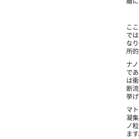
離に
ここ
では
なり
所的
ナノ
であ
は衝
断流
挙げ
マト
凝集
ノ粒
ます