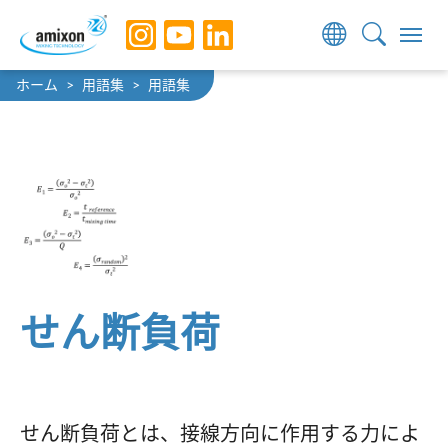
Skip to main navigation
Skip to main content
Skip to page footer
You are here:
ホーム
用語集
用語集
せん断負荷
せん断負荷とは、接線方向に作用する力によ