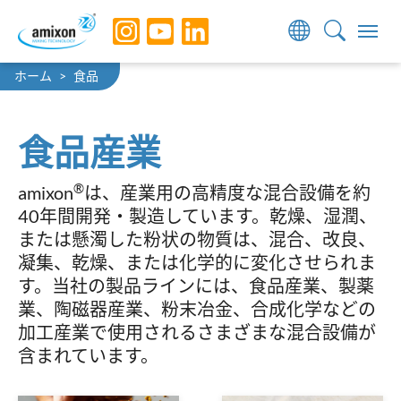
Skip to main navigation
Skip to main content
Skip to page footer
You are here:
ホーム
食品
食品産業
®
amixon
は、産業用の高精度な混合設備を約
40年間開発・製造しています。乾燥、湿潤、
または懸濁した粉状の物質は、混合、改良、
凝集、乾燥、または化学的に変化させられま
す。当社の製品ラインには、食品産業、製薬
業、陶磁器産業、粉末冶金、合成化学などの
加工産業で使用されるさまざまな混合設備が
含まれています。