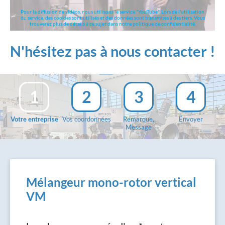
Pour la diffusion de vidéos, nous utilisons le service "YouTube". Lors de l'utilisation
du service, des cookies sont utilisés et des données sont transmises à des tiers. Vous
trouverez plus de détails à ce sujet dans notre politique de confidentialité.
N'hésitez pas à nous contacter !
1
2
3
4
Votre entreprise
Vos coordonnées
Remarque,
Envoyer
Message
Mélangeur mono-rotor vertical
VM