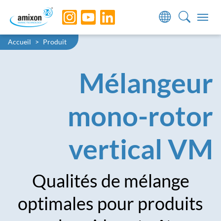
Skip to main navigation
Skip to main content
Skip to page footer
You are here:
Accueil
Produit
Mélangeur
mono-rotor
vertical VM
Qualités de mélange
optimales pour produits