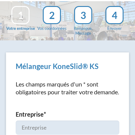
1
2
3
4
Votre entreprise
Vos coordonnées
Remarque,
Envoyer
Message
Mélangeur KoneSlid® KS
Les champs marqués d'un * sont
obligatoires pour traiter votre demande.
Entreprise
*