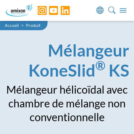
Skip to main navigation
Skip to main content
Skip to page footer
You are here:
Accueil
Produit
Mélangeur
®
KoneSlid
KS
Mélangeur hélicoïdal avec
chambre de mélange non
conventionnelle