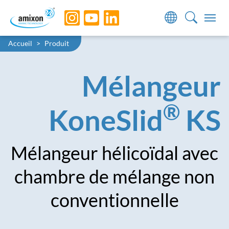
Skip to main navigation
Skip to main content
Skip to page footer
You are here:
Accueil
Produit
Mélangeur
®
KoneSlid
KS
Mélangeur hélicoïdal avec
chambre de mélange non
conventionnelle