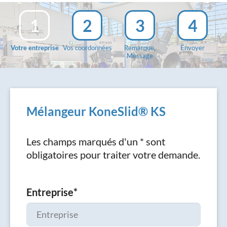
1
2
3
4
Votre entreprise
Vos coordonnées
Remarque,
Envoyer
Message
Mélangeur KoneSlid® KS
Les champs marqués d'un * sont
obligatoires pour traiter votre demande.
Entreprise
*