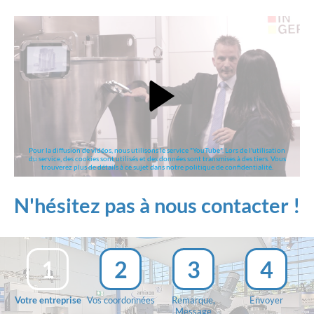
Pour la diffusion de vidéos, nous utilisons le service "YouTube". Lors de l'utilisation
du service, des cookies sont utilisés et des données sont transmises à des tiers. Vous
trouverez plus de détails à ce sujet dans notre politique de confidentialité.
N'hésitez pas à nous contacter !
1
2
3
4
Votre entreprise
Vos coordonnées
Remarque,
Envoyer
Message