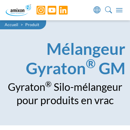
Skip to main navigation
Skip to main content
Skip to page footer
You are here:
Accueil
Produit
Mélangeur
®
Gyraton
GM
®
Gyraton
Silo-mélangeur
pour produits en vrac