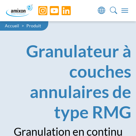
Skip to main navigation
Skip to main content
Skip to page footer
You are here:
Accueil
Produit
Granulateur à
couches
annulaires de
type RMG
Granulation en continu