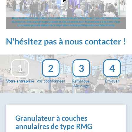
Pour la diffusion de vidéos, nous utilisons le service "YouTube". Lors de l'utilisation
du service, des cookies sont utilisés et des données sont transmises à des tiers. Vous
trouverez plus de détails à ce sujet dans notre politique de confidentialité.
N'hésitez pas à nous contacter !
1
2
3
4
Votre entreprise
Vos coordonnées
Remarque,
Envoyer
Message
Granulateur à couches
annulaires de type RMG