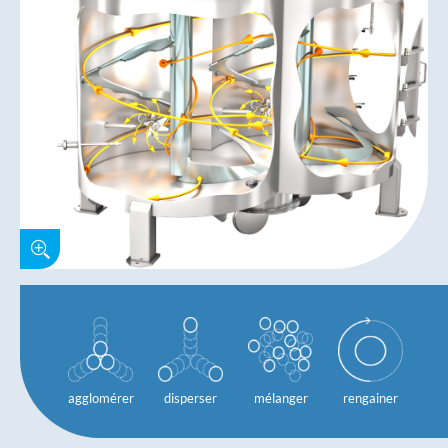
agglomérer
disperser
mélanger
rengainer