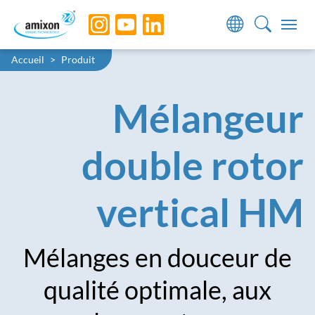
Skip to main navigation
Skip to main content
Skip to page footer
You are here:
Accueil
Produit
Mélangeur
double rotor
vertical HM
Mélanges en douceur de
qualité optimale, aux