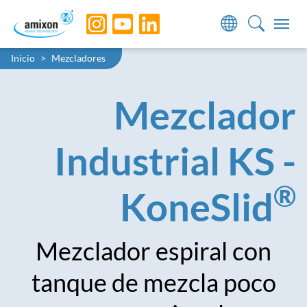
Skip to main navigation
Skip to main content
Skip to page footer
You are here:
Inicio
Mezcladores
Mezclador
Industrial KS -
®
KoneSlid
Mezclador espiral con
tanque de mezcla poco