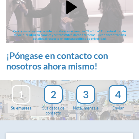
Para la visualización de videos, utilizamos el servicio "YouTube". Durante el uso del
servicio, se utilizan cookies y se transmiten datos a terceros. Puede encontrar más
detalles al respecto en nuestra política de privacidad.
¡Póngase en contacto con
nosotros ahora mismo!
1
2
3
4
Su empresa
Sus datos de
Nota, mensaje
Enviar
contacto