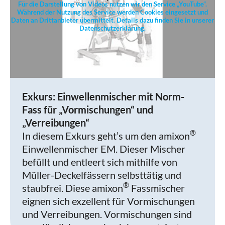
Für die Darstellung von Videos nutzen wir den Service „YouTube“.
Während der Nutzung des Service werden Cookies eingesetzt und
Daten an Drittanbieter übermittelt. Details dazu finden Sie in unserer
Datenschutzerklärung.
Exkurs: Einwellenmischer mit Norm-
Fass für „Vormischungen“ und
„Verreibungen“
®
In diesem Exkurs geht’s um den amixon
Einwellenmischer EM. Dieser Mischer
befüllt und entleert sich mithilfe von
Müller-Deckelfässern selbsttätig und
®
staubfrei. Diese amixon
Fassmischer
eignen sich exzellent für Vormischungen
und Verreibungen. Vormischungen sind