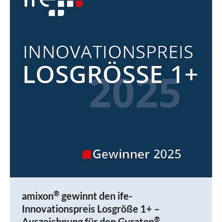
®
amixon
gewinnt den ife-
Innovationspreis Losgröße 1+ –
®
Auszeichnung für den Gyraton
-